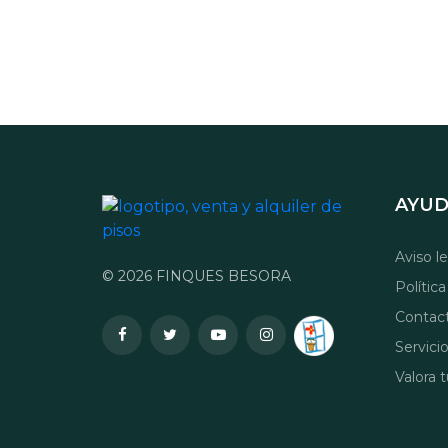
AYU
Aviso l
© 2026 FINQUES BESORA
Polític
Contac
Servici
Valora 