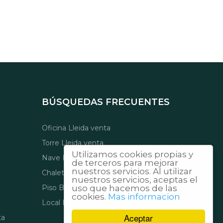
BÚSQUEDAS FRECUENTES
Oficina Lleida venta
Torre Lleida venta
Utilizamos cookies propias y
Nave Lleida venta
de terceros para mejorar
nuestros servicios. Al utilizar
Chalet Adosado Canillo venta
nuestros servicios, aceptas el
Piso Balaguer venta
uso que hacemos de las
cookies.
Mas informacion
Local Lleida alquiler
Aceptar
ta