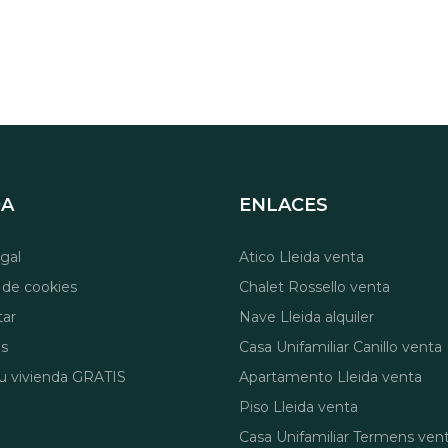
DA
ENLACES
egal
Atico Lleida venta
a de cookies
Chalet Rossello venta
tar
Nave Lleida alquiler
os
Casa Unifamiliar Canillo venta
tu vivienda GRATIS
Apartamento Lleida venta
Piso Lleida venta
Casa Unifamiliar Termens ven